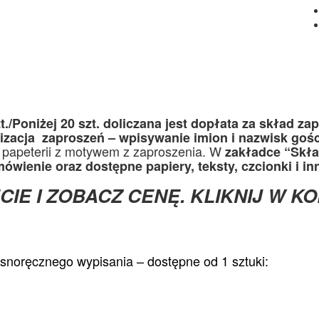
./Poniżej 20 szt. doliczana jest dopłata za skład za
izacja zaproszeń – wpisywanie imion i nazwisk gości
 papeterii z motywem z zaproszenia. W
zakładce “Skła
ówienie oraz dostępne papiery, teksty, czcionki i in
IE I ZOBACZ CENĘ. KLIKNIJ W K
noręcznego wypisania – dostępne od 1 sztuki: