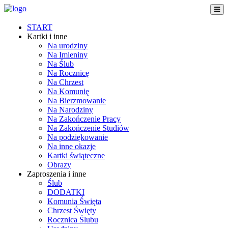
START
Kartki i inne
Na urodziny
Na Imieniny
Na Ślub
Na Rocznicę
Na Chrzest
Na Komunię
Na Bierzmowanie
Na Narodziny
Na Zakończenie Pracy
Na Zakończenie Studiów
Na podziękowanie
Na inne okazje
Kartki świąteczne
Obrazy
Zaproszenia i inne
Ślub
DODATKI
Komunia Święta
Chrzest Święty
Rocznica Ślubu