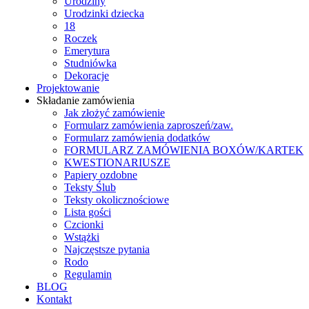
Urodziny
Urodzinki dziecka
18
Roczek
Emerytura
Studniówka
Dekoracje
Projektowanie
Składanie zamówienia
Jak złożyć zamówienie
Formularz zamówienia zaproszeń/zaw.
Formularz zamówienia dodatków
FORMULARZ ZAMÓWIENIA BOXÓW/KARTEK
KWESTIONARIUSZE
Papiery ozdobne
Teksty Ślub
Teksty okolicznościowe
Lista gości
Czcionki
Wstążki
Najczęstsze pytania
Rodo
Regulamin
BLOG
Kontakt