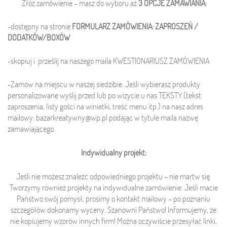
Złóż zamówienie – masz do wyboru aż
3 OPCJE ZAMAWIANIA:
-dostępny na stronie
FORMULARZ ZAMÓWIENIA: ZAPROSZEŃ /
DODATKÓW/BOXÓW
-skopiuj i prześlij na naszego maila KWESTIONARIUSZ ZAMÓWIENIA
-Zamów na miejscu w naszej siedzibie. Jeśli wybierasz produkty
personalizowane wyślij przed lub po wizycie u nas TEKSTY (tekst
zaproszenia, listy gości na winietki, treść menu itp.) na nasz adres
mailowy: bazarkreatywny@wp.pl podając w tytule maila nazwę
zamawiającego.
Indywidualny projekt:
Jeśli nie możesz znaleźć odpowiedniego projektu – nie martw się.
Tworzymy również projekty na indywidualne zamówienie. Jeśli macie
Państwo swój pomysł, prosimy o kontakt mailowy – po poznaniu
szczegółów dokonamy wyceny. Szanowni Państwo! Informujemy, że
nie kopiujemy wzorów innych firm! Można oczywiście przesyłać linki,