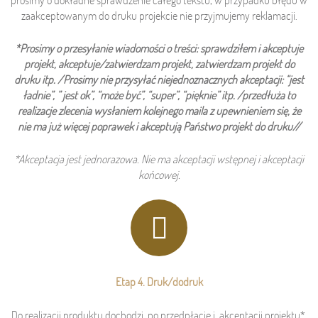
prosimy o dokładne sprawdzenie całego tekstu, w przypadku błędu w
zaakceptowanym do druku projekcie nie przyjmujemy reklamacji.
*Prosimy o przesyłanie wiadomości o treści: sprawdziłem i akceptuje
projekt, akceptuje/zatwierdzam projekt, zatwierdzam projekt do
druku itp. /
Prosimy nie przysyłać niejednoznacznych akceptacji: “jest
ładnie”, ” jest ok”, “może być”, “super”, “pięknie” itp. /przedłuża to
realizacje zlecenia wysłaniem kolejnego maila z upewnieniem się, że
nie ma już więcej poprawek i akceptują Państwo projekt do druku//
*Akceptacja jest jednorazowa. Nie ma akceptacji wstępnej i akceptacji
końcowej.
Etap 4. Druk/dodruk
Do realizacji produktu dochodzi po przedpłacie i akceptacji projektu*.