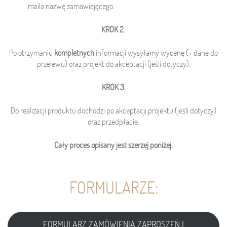
maila nazwę zamawiającego.
KROK 2.
Po otrzymaniu
kompletnych
informacji wysyłamy wycenę (+ dane do
przelewu) oraz projekt do akceptacji (jeśli dotyczy).
KROK 3.
Do realizacji produktu dochodzi po akceptacji projektu (jeśli dotyczy)
oraz przedpłacie.
Cały proces opisany jest szerzej poniżej.
FORMULARZE:
FORMULARZ ZAMÓWIENIA ZAPROSZEŃ I