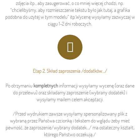
zdjęcia itp., aby zasugerować, o co mniej więcej chodzi, np.
“chcielibyśmy, aby rozmieszczenie tekstu było jak tutaj, a grafika
podobna do użytej w tym modelu” itp.Wycenę wysyłamy zazwyczaj w
ciągu 1-2 dni roboczych.
Etap 2. Skład zaproszenia /dodatków…/
Po otrzymaniu
kompletnych
informacji wysyłamy wycenę (oraz dane
do przelewu) oraz składamy zaproszenie (wybrany dodatek) i
wysyłamy mailem celem akceptacji.
/Przed wydrukiem zawsze wysyłamy spersonalizowany plik z
wybraną przez Państwa czcionką i tekstem do wglądu żeby mieć
pewność, że zaproszenie/wybrany dodatek…/ ma ostateczny kształt,
którego Państwo oczekują./