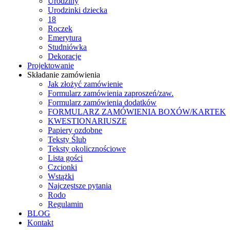
Urodziny
Urodzinki dziecka
18
Roczek
Emerytura
Studniówka
Dekoracje
Projektowanie
Składanie zamówienia
Jak złożyć zamówienie
Formularz zamówienia zaproszeń/zaw.
Formularz zamówienia dodatków
FORMULARZ ZAMÓWIENIA BOXÓW/KARTEK
KWESTIONARIUSZE
Papiery ozdobne
Teksty Ślub
Teksty okolicznościowe
Lista gości
Czcionki
Wstążki
Najczęstsze pytania
Rodo
Regulamin
BLOG
Kontakt