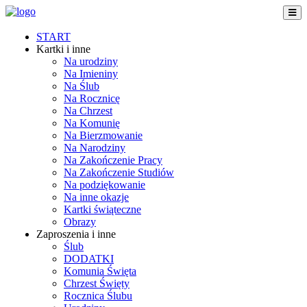
START
Kartki i inne
Na urodziny
Na Imieniny
Na Ślub
Na Rocznicę
Na Chrzest
Na Komunię
Na Bierzmowanie
Na Narodziny
Na Zakończenie Pracy
Na Zakończenie Studiów
Na podziękowanie
Na inne okazje
Kartki świąteczne
Obrazy
Zaproszenia i inne
Ślub
DODATKI
Komunia Święta
Chrzest Święty
Rocznica Ślubu