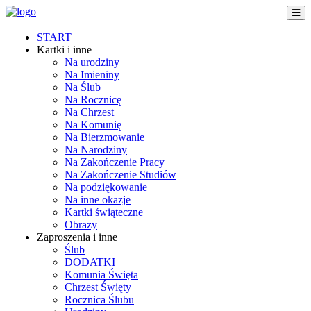
START
Kartki i inne
Na urodziny
Na Imieniny
Na Ślub
Na Rocznicę
Na Chrzest
Na Komunię
Na Bierzmowanie
Na Narodziny
Na Zakończenie Pracy
Na Zakończenie Studiów
Na podziękowanie
Na inne okazje
Kartki świąteczne
Obrazy
Zaproszenia i inne
Ślub
DODATKI
Komunia Święta
Chrzest Święty
Rocznica Ślubu