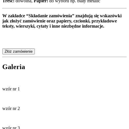
Treść:
dowolna,
Papier
:
do wyboru np. biały metalic
W zakładce “Składanie zamówienia” znajdują się wskazówki
jak złożyć zamówienie oraz papiery, czcionki, przykładowe
teksty, wierszyki, cytaty i inne niezbędne informacje.
Złóż zamówienie
Galeria
wzór nr 1
wzór nr 2
wzór nr 3