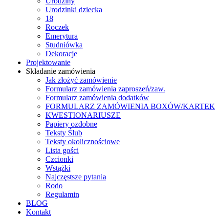
Urodziny
Urodzinki dziecka
18
Roczek
Emerytura
Studniówka
Dekoracje
Projektowanie
Składanie zamówienia
Jak złożyć zamówienie
Formularz zamówienia zaproszeń/zaw.
Formularz zamówienia dodatków
FORMULARZ ZAMÓWIENIA BOXÓW/KARTEK
KWESTIONARIUSZE
Papiery ozdobne
Teksty Ślub
Teksty okolicznościowe
Lista gości
Czcionki
Wstążki
Najczęstsze pytania
Rodo
Regulamin
BLOG
Kontakt