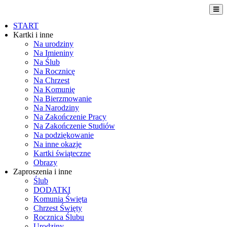
START
Kartki i inne
Na urodziny
Na Imieniny
Na Ślub
Na Rocznicę
Na Chrzest
Na Komunię
Na Bierzmowanie
Na Narodziny
Na Zakończenie Pracy
Na Zakończenie Studiów
Na podziękowanie
Na inne okazje
Kartki świąteczne
Obrazy
Zaproszenia i inne
Ślub
DODATKI
Komunia Święta
Chrzest Święty
Rocznica Ślubu
Urodziny