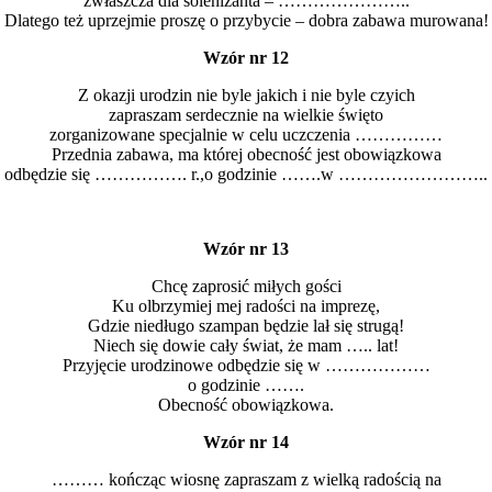
zwłaszcza dla solenizanta – …………………..
Dlatego też uprzejmie proszę o przybycie – dobra zabawa murowana!
Wzór nr 12
Z okazji urodzin nie byle jakich i nie byle czyich
zapraszam serdecznie na wielkie święto
zorganizowane specjalnie w celu uczczenia ……………
Przednia zabawa, ma której obecność jest obowiązkowa
odbędzie się ……………. r.,o godzinie …….w ……………………..
Wzór nr 13
Chcę zaprosić miłych gości
Ku olbrzymiej mej radości na imprezę,
Gdzie niedługo szampan będzie lał się strugą!
Niech się dowie cały świat, że mam ….. lat!
Przyjęcie urodzinowe odbędzie się w ………………
o godzinie …….
Obecność obowiązkowa.
Wzór nr 14
……… kończąc wiosnę zapraszam z wielką radością na