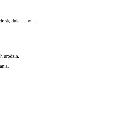
zie się dnia …. w …
h urodzin.
ania.