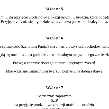
Wzór nr 5
am … na przyjęcie urodzinowe z okazji moich … urodzin, które odbęd
Przyjęcie zacznie się o godzinie …, a zabawa potrwa do białego rana.
Wzór nr 6
zyt zaprosić Szanowną Panią/Pana … na uroczystość obchodów moic
dą się one dnia … o godzinie … w aktualnym miejscu mego zamieszk
Proszę o zabranie dobrego humoru i pięknych życzeń.
Mile widziane uśmiechy na twarzy i pomysły na dobrą zabawę.
Wzór nr 7
Serdecznie zapraszam
Sz.P.
na przyjęcie urodzinowe z okazji moich …. urodzin,