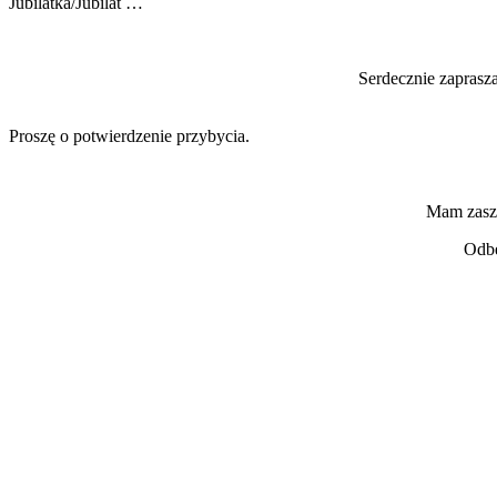
Jubilatka/Jubilat …
Serdecznie zaprasz
Proszę o potwierdzenie przybycia.
Mam zaszc
Odbę