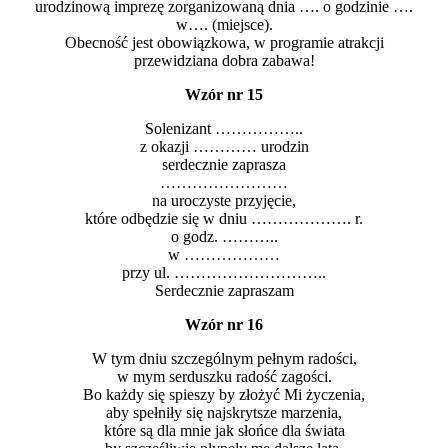
urodzinową imprezę zorganizowaną dnia …. o godzinie ….
w…. (miejsce).
Obecność jest obowiązkowa, w programie atrakcji
przewidziana dobra zabawa!
Wzór nr 15
Solenizant ……………..
z okazji ………… urodzin
serdecznie zaprasza
……………………
na uroczyste przyjęcie,
które odbędzie się w dniu ………………. r.
o godz. ………..
w ………………
przy ul. ………………………..
Serdecznie zapraszam
Wzór nr 16
W tym dniu szczególnym pełnym radości,
w mym serduszku radość zagości.
Bo każdy się spieszy by złożyć Mi życzenia,
aby spełniły się najskrytsze marzenia,
które są dla mnie jak słońce dla świata