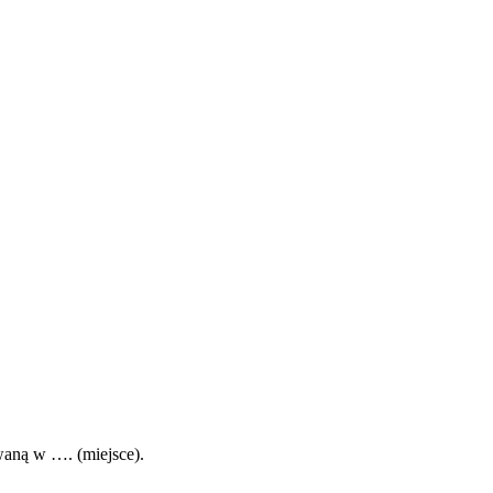
aną w …. (miejsce).