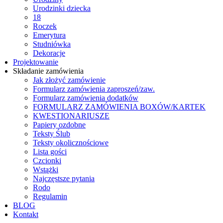
Urodzinki dziecka
18
Roczek
Emerytura
Studniówka
Dekoracje
Projektowanie
Składanie zamówienia
Jak złożyć zamówienie
Formularz zamówienia zaproszeń/zaw.
Formularz zamówienia dodatków
FORMULARZ ZAMÓWIENIA BOXÓW/KARTEK
KWESTIONARIUSZE
Papiery ozdobne
Teksty Ślub
Teksty okolicznościowe
Lista gości
Czcionki
Wstążki
Najczęstsze pytania
Rodo
Regulamin
BLOG
Kontakt