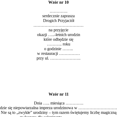
Wzór nr 10
………….
serdecznie zaprasza
Drogich Przyjaciół
………………………………
na przyjęcie
okazji …..-letnich urodzin
które odbędzie się
……….. roku
o godzinie ……..
w restauracji ……………
przy ul. ………………….
Wzór nr 11
Dnia ….. miesiąca ………….
ędzie się niepowtarzalna impreza urodzinowa w ……………………
Nie są to „zwykłe” urodziny – tym razem świętujemy liczbę magiczną