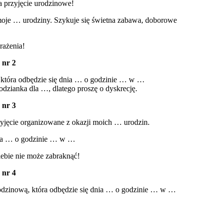
a przyjęcie urodzinowe!
 moje … urodziny. Szykuje się świetna zabawa, doborowe
rażenia!
 nr 2
 która odbędzie się dnia … o godzinie … w …
spodzianka dla …, dlatego proszę o dyskrecję.
 nr 3
zyjęcie organizowane z okazji moich … urodzin.
nia … o godzinie … w …
ebie nie może zabraknąć!
 nr 4
odzinową, która odbędzie się dnia … o godzinie … w …