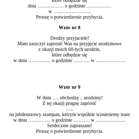
które odbędzie się
dnia ……………. o godzinie ……………
w …………………..
Proszę o potwierdzenie przybycia.
Wzór nr 8
Drodzy przyjaciele!
Mam zaszczyt zaprosić Was na przyjęcie urodzinowe
z okazji moich 60-tych urodzin,
które odbędzie się
w dniu ………….. o godzinie ………. w ………………
Wzór nr 9
W dniu …. obchodzę .. urodziny!
Z tej okazji pragnę zaprosić
…..
na jubileuszowy szampan, którym wspólnie wzniesiemy toast
w dniu ………….. o godzinie ………. w ………………
Serdecznie zapraszam!
Proszę o potwierdzenie przybycia.