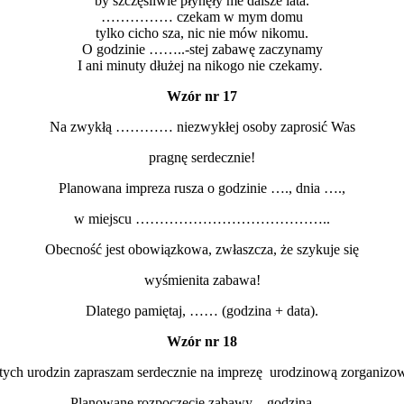
by szczęśliwie płynęły me dalsze lata.
…………… czekam w mym domu
tylko cicho sza, nic nie mów nikomu.
O godzinie ……..-stej zabawę zaczynamy
I ani minuty dłużej na nikogo nie czekamy
.
Wzór nr 17
Na zwykłą ………… niezwykłej osoby zaprosić Was
pragnę serdecznie!
Planowana impreza rusza o godzinie …., dnia ….,
w miejscu …………………………………..
Obecność jest obowiązkowa, zwłaszcza, że szykuje się
wyśmienita zabawa!
Dlatego pamiętaj, …… (godzina + data).
Wzór nr 18
h urodzin zapraszam serdecznie na imprezę urodzinową zorganizow
Planowane rozpoczęcie zabawy – godzina ….