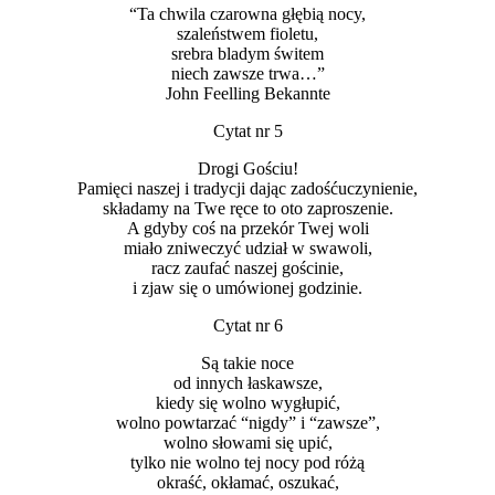
“Ta chwila czarowna głębią nocy,
szaleństwem fioletu,
srebra bladym świtem
niech zawsze trwa…”
John Feelling Bekannte
Cytat nr 5
Drogi Gościu!
Pamięci naszej i tradycji dając zadośćuczynienie,
składamy na Twe ręce to oto zaproszenie.
A gdyby coś na przekór Twej woli
miało zniweczyć udział w swawoli,
racz zaufać naszej gościnie,
i zjaw się o umówionej godzinie.
Cytat nr 6
Są takie noce
od innych łaskawsze,
kiedy się wolno wygłupić,
wolno powtarzać “nigdy” i “zawsze”,
wolno słowami się upić,
tylko nie wolno tej nocy pod różą
okraść, okłamać, oszukać,