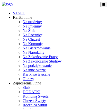
START
Kartki i inne
Na urodziny
Na Imieniny
Na Ślub
Na Rocznicę
Na Chrzest
Na Komunię
Na Bierzmowanie
Na Narodziny
Na Zakończenie Pracy
Na Zakończenie Studiów
Na podziękowanie
Na inne okazje
Kartki świąteczne
Obrazy
Zaproszenia i inne
Ślub
DODATKI
Komunia Święta
Chrzest Święty
Rocznica Ślubu