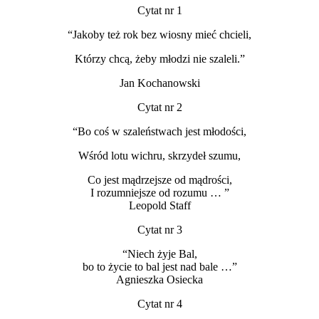
Cytat nr 1
“Jakoby też rok bez wiosny mieć chcieli,
Którzy chcą, żeby młodzi nie szaleli.”
Jan Kochanowski
Cytat nr 2
“Bo coś w szaleństwach jest młodości,
Wśród lotu wichru, skrzydeł szumu,
Co jest mądrzejsze od mądrości,
I rozumniejsze od rozumu … ”
Leopold Staff
Cytat nr 3
“Niech żyje Bal,
bo to życie to bal jest nad bale …”
Agnieszka Osiecka
Cytat nr 4