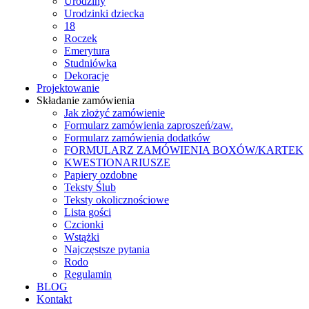
Urodziny
Urodzinki dziecka
18
Roczek
Emerytura
Studniówka
Dekoracje
Projektowanie
Składanie zamówienia
Jak złożyć zamówienie
Formularz zamówienia zaproszeń/zaw.
Formularz zamówienia dodatków
FORMULARZ ZAMÓWIENIA BOXÓW/KARTEK
KWESTIONARIUSZE
Papiery ozdobne
Teksty Ślub
Teksty okolicznościowe
Lista gości
Czcionki
Wstążki
Najczęstsze pytania
Rodo
Regulamin
BLOG
Kontakt