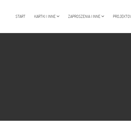
START
KARTKI I INNE
ZAPROSZENIA I INNE
PROJEKTO