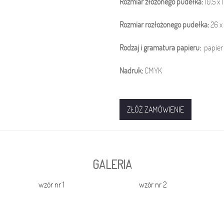
Rozmiar złożonego pudełka:
10,5 x 
Rozmiar rozłożonego pudełka:
26 x
Rodzaj i gramatura papieru:
papier
Nadruk:
CMYK
ZŁÓŻ ZAMÓWIENIE
GALERIA
wzór nr 1
wzór nr 2