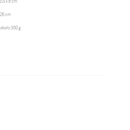
10,5 x 8 cm
 26
cm
 około 300 g