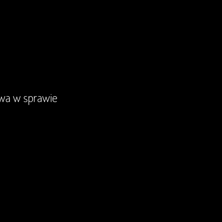
owa w sprawie
Nie ma dla nich spraw nie do zał