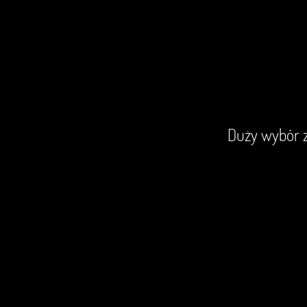
iem wszystkich moich nawet
Duży wybór z
awek
WSKA