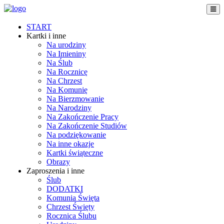
START
Kartki i inne
Na urodziny
Na Imieniny
Na Ślub
Na Rocznicę
Na Chrzest
Na Komunię
Na Bierzmowanie
Na Narodziny
Na Zakończenie Pracy
Na Zakończenie Studiów
Na podziękowanie
Na inne okazje
Kartki świąteczne
Obrazy
Zaproszenia i inne
Ślub
DODATKI
Komunia Święta
Chrzest Święty
Rocznica Ślubu