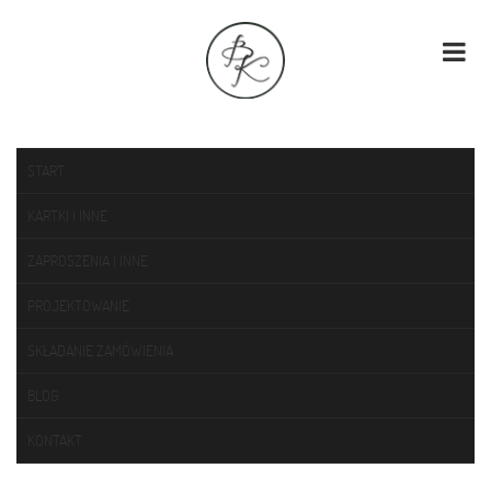
START
KARTKI I INNE
ZAPROSZENIA I INNE
PROJEKTOWANIE
SKŁADANIE ZAMÓWIENIA
BLOG
KONTAKT