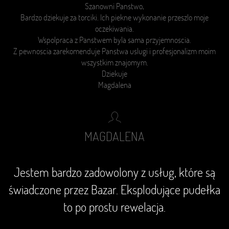
Szanowni Panstwo,
Bardzo dziekuje za torciki. Ich piekne wykonanie przeszlo moje
oczekiwania.
Wspolpraca z Panstwem byla sama przyjemnoscia.
Z pewnoscia zarekomenduje Panstwa
uslugi i
profesjonalizm moim
wszystkim znajomym.
Dziekuje
Magdalena
MAGDALENA
Jestem bardzo zadowolony z usług, które są
świadczone przez Bazar. Eksplodujące pudełka
to po prostu rewelacja.