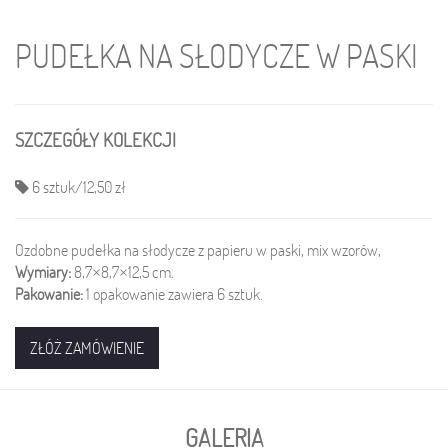
PUDEŁKA NA SŁODYCZE W PASKI
SZCZEGÓŁY KOLEKCJI
6 sztuk/12,50 zł
Ozdobne pudełka na słodycze z papieru w paski, mix wzorów,
Wymiary:
8,7×8,7×12,5 cm.
Pakowanie:
1 opakowanie zawiera 6 sztuk.
ZŁÓŻ ZAMÓWIENIE
GALERIA