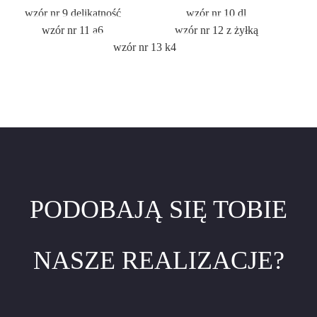
wzór nr 9 delikatność
wzór nr 10 dl
wzór nr 11 a6
wzór nr 12 z żyłką
wzór nr 13 k4
PODOBAJĄ SIĘ TOBIE
NASZE REALIZACJE?