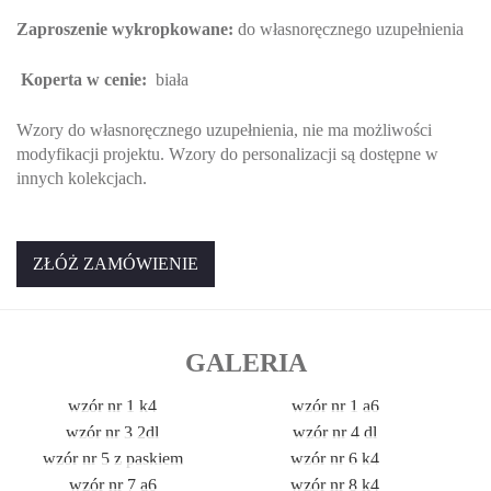
Zaproszenie wykropkowane:
do własnoręcznego uzupełnienia
Koperta w cenie:
biała
Wzory do własnoręcznego uzupełnienia, nie ma możliwości
modyfikacji projektu. Wzory do personalizacji są dostępne w
innych kolekcjach.
ZŁÓŻ ZAMÓWIENIE
GALERIA
wzór nr 1 k4
wzór nr 1 a6
wzór nr 3 2dl
wzór nr 4 dl
wzór nr 5 z paskiem
wzór nr 6 k4
wzór nr 7 a6
wzór nr 8 k4