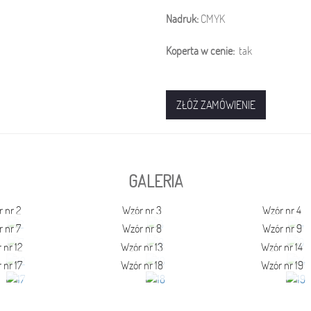
Nadruk:
CMYK
Koperta w cenie:
tak
ZŁÓŻ ZAMÓWIENIE
GALERIA
 nr 2
Wzór nr 3
Wzór nr 4
 nr 7
Wzór nr 8
Wzór nr 9
 nr 12
Wzór nr 13
Wzór nr 14
 nr 17
Wzór nr 18
Wzór nr 19