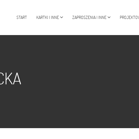
START
KARTKI I INNE
ZAPROSZENIA I INNE
PROJEKTO
CKA