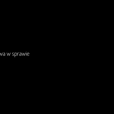
owa w sprawie
Nie ma dla nich spraw nie do zał