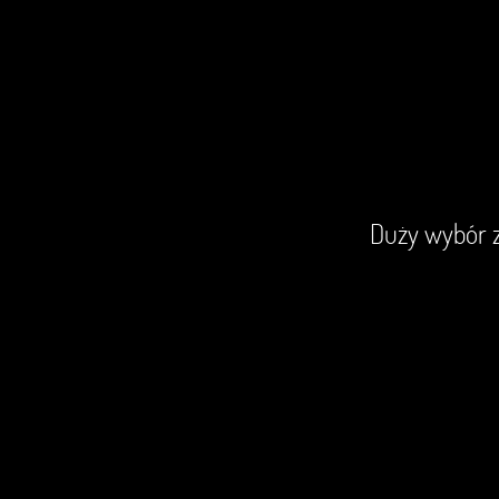
iem wszystkich moich nawet
Duży wybór z
awek
WSKA