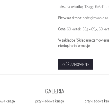
Tekst na okładkę:
“Księga Gości” l
Pierwsza strona:
podziękowanie za 
Cena:
60 kartek 160g – 69,-
,
60 kar
W zakładce “Składanie zamówienia”
niezbędne informacje.
ZŁÓŻ ZAMÓWIENIE
GALERIA
owa księga
przykładowa księga
przykładowa ksi