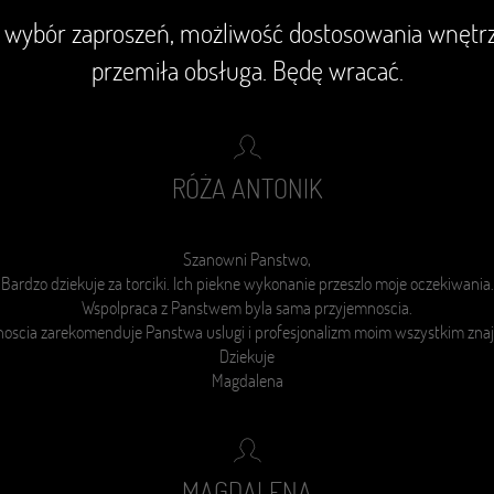
 wybór zaproszeń, możliwość dostosowania wnętrza
przemiła obsługa. Będę wracać.
RÓŻA ANTONIK
Szanowni Panstwo,
Bardzo dziekuje za torciki. Ich piekne wykonanie przeszlo moje oczekiwania.
Wspolpraca z Panstwem byla sama przyjemnoscia.
noscia zarekomenduje Panstwa
uslugi i
profesjonalizm moim wszystkim zn
Dziekuje
Magdalena
MAGDALENA