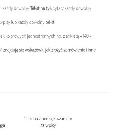
ub każdy dowolny
Tekst na tył:
cytat/każdy dowolny
wpisy lub każdy dowolny tekst
tek kolorowych jednostronnych np. z ankietą
–
140,-
 znajdują się wskazówki jak złożyć zamówienie i inne
1 strona z podziękowaniem
ęga
za wpisy