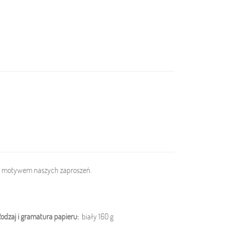
m motywem naszych zaproszeń.
odzaj i gramatura papieru:
biały 160 g