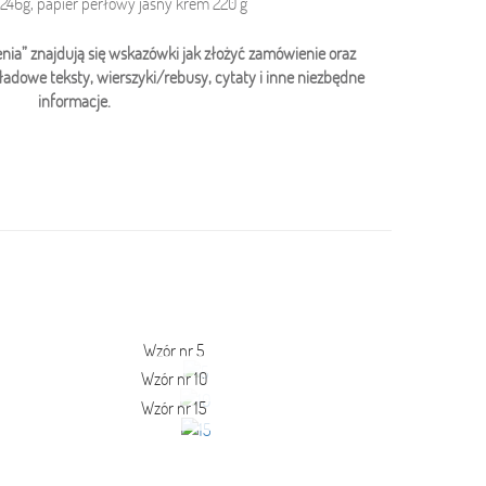
 246g, papier perłowy jasny krem 220 g
ia” znajdują się wskazówki jak złożyć zamówienie oraz
ładowe teksty, wierszyki/rebusy, cytaty i inne niezbędne
informacje.
Wzór nr 5
Wzór nr 10
Wzór nr 15