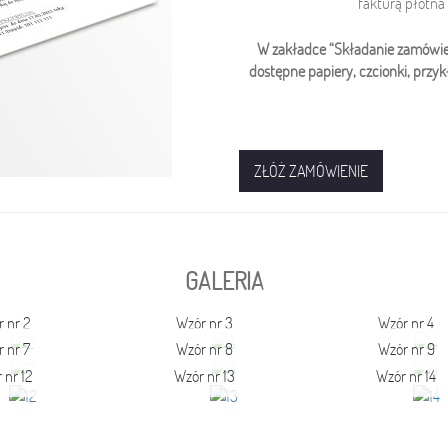
fakturą płótna
W zakładce “Składanie zamówien
dostępne papiery, czcionki, przyk
ZŁÓŻ ZAMÓWIENIE
GALERIA
 nr 2
Wzór nr 3
Wzór nr 4
 nr 7
Wzór nr 8
Wzór nr 9
 nr 12
Wzór nr 13
Wzór nr 14