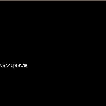
owa w sprawie
Nie ma dla nich spraw nie do zał