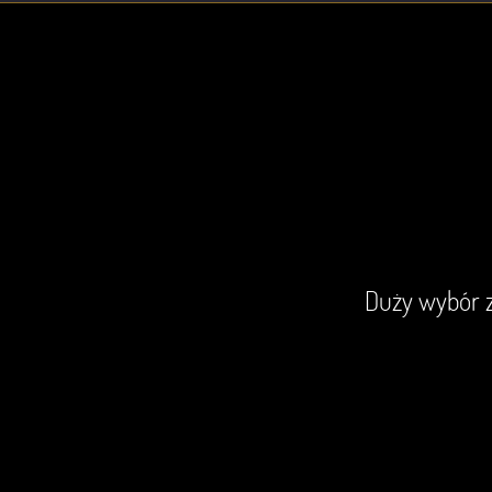
iem wszystkich moich nawet
Duży wybór z
awek
WSKA