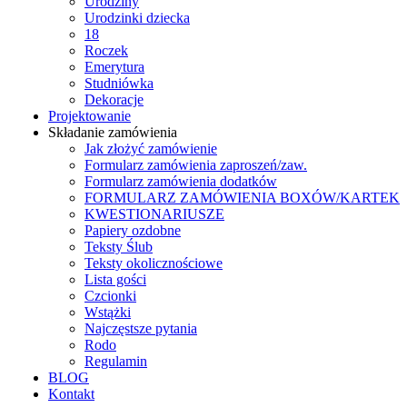
Urodziny
Urodzinki dziecka
18
Roczek
Emerytura
Studniówka
Dekoracje
Projektowanie
Składanie zamówienia
Jak złożyć zamówienie
Formularz zamówienia zaproszeń/zaw.
Formularz zamówienia dodatków
FORMULARZ ZAMÓWIENIA BOXÓW/KARTEK
KWESTIONARIUSZE
Papiery ozdobne
Teksty Ślub
Teksty okolicznościowe
Lista gości
Czcionki
Wstążki
Najczęstsze pytania
Rodo
Regulamin
BLOG
Kontakt