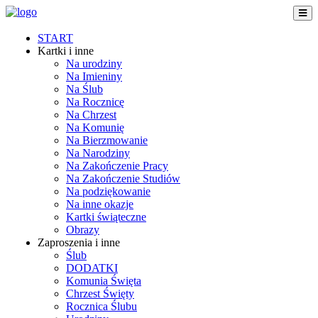
START
Kartki i inne
Na urodziny
Na Imieniny
Na Ślub
Na Rocznicę
Na Chrzest
Na Komunię
Na Bierzmowanie
Na Narodziny
Na Zakończenie Pracy
Na Zakończenie Studiów
Na podziękowanie
Na inne okazje
Kartki świąteczne
Obrazy
Zaproszenia i inne
Ślub
DODATKI
Komunia Święta
Chrzest Święty
Rocznica Ślubu