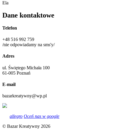
Ela
Dane kontaktowe
Telefon
+48 516 992 759
/nie odpowiadamy na sms'y/
Adres
ul. Świętego Michała 100
61-005 Poznań
E-mail
bazarkreatywny@wp.pl
allegro
Oceń nas w google
© Bazar Kreatywny 2026