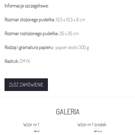
Informacje szczegółowe:
Rozmiar złożonego pudełka:
10,5 x 10,5 x 8 cm
Rozmiar rozłożonego pudełka:
26 x 26
cm
Rodzaj i gramatura papieru:
papier około 300 g
Nadruk:
CMYK
ZŁÓŻ ZAMÓWIENIE
GALERIA
Wzór nr 1
Wzór nr 1 środek