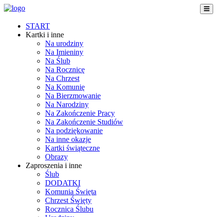
START
Kartki i inne
Na urodziny
Na Imieniny
Na Ślub
Na Rocznicę
Na Chrzest
Na Komunię
Na Bierzmowanie
Na Narodziny
Na Zakończenie Pracy
Na Zakończenie Studiów
Na podziękowanie
Na inne okazje
Kartki świąteczne
Obrazy
Zaproszenia i inne
Ślub
DODATKI
Komunia Święta
Chrzest Święty
Rocznica Ślubu