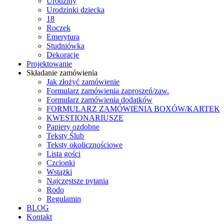
Urodziny
Urodzinki dziecka
18
Roczek
Emerytura
Studniówka
Dekoracje
Projektowanie
Składanie zamówienia
Jak złożyć zamówienie
Formularz zamówienia zaproszeń/zaw.
Formularz zamówienia dodatków
FORMULARZ ZAMÓWIENIA BOXÓW/KARTEK
KWESTIONARIUSZE
Papiery ozdobne
Teksty Ślub
Teksty okolicznościowe
Lista gości
Czcionki
Wstążki
Najczęstsze pytania
Rodo
Regulamin
BLOG
Kontakt