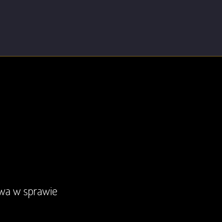
owa w sprawie
Nie ma dla nich spraw nie do zał