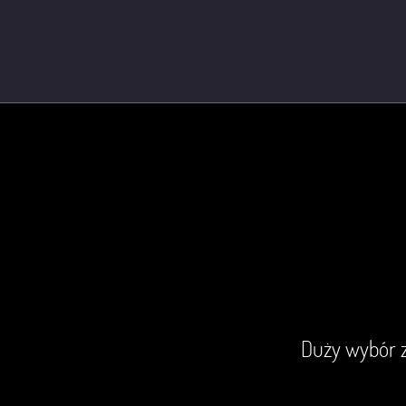
iem wszystkich moich nawet
Duży wybór z
awek