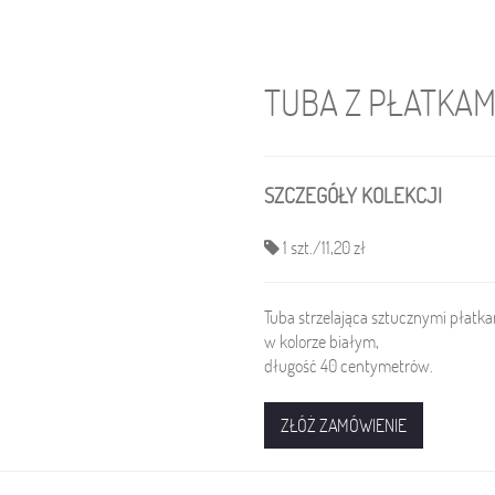
TUBA Z PŁATKAMI
SZCZEGÓŁY KOLEKCJI
1 szt./11,20 zł
Tuba strzelająca sztucznymi płatka
w kolorze białym,
długość 40 centymetrów.
ZŁÓŻ ZAMÓWIENIE