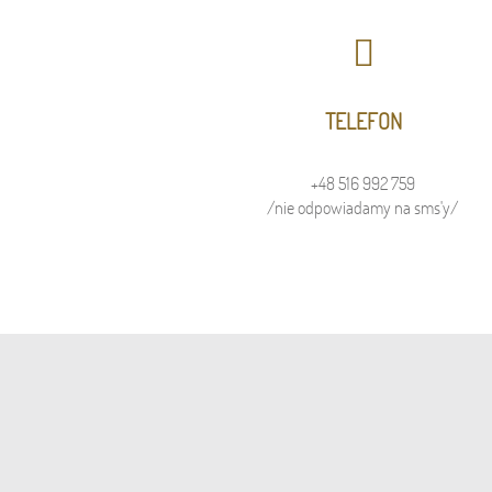
TELEFON
+48 516 992 759
/nie odpowiadamy na sms'y/