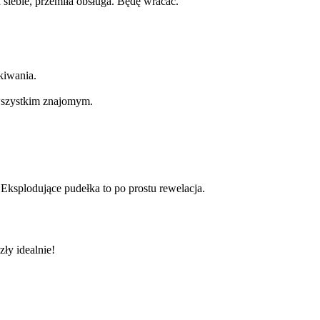
iebie, przemiła obsługa. Będę wracać.
kiwania.
szystkim znajomym.
Eksplodujące pudełka to po prostu rewelacja.
ły idealnie!