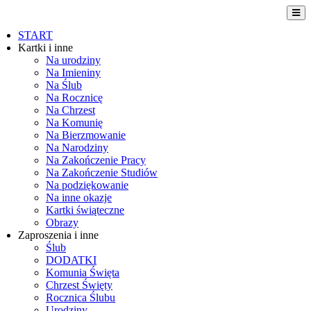
START
Kartki i inne
Na urodziny
Na Imieniny
Na Ślub
Na Rocznicę
Na Chrzest
Na Komunię
Na Bierzmowanie
Na Narodziny
Na Zakończenie Pracy
Na Zakończenie Studiów
Na podziękowanie
Na inne okazje
Kartki świąteczne
Obrazy
Zaproszenia i inne
Ślub
DODATKI
Komunia Święta
Chrzest Święty
Rocznica Ślubu
Urodziny