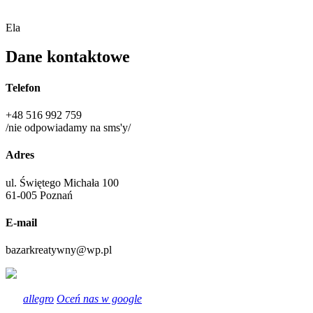
Ela
Dane kontaktowe
Telefon
+48 516 992 759
/nie odpowiadamy na sms'y/
Adres
ul. Świętego Michała 100
61-005 Poznań
E-mail
bazarkreatywny@wp.pl
allegro
Oceń nas w google