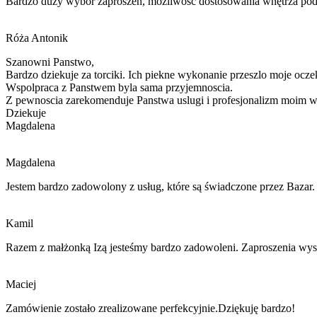
Bardzo duży wybór zaproszeń, możliwość dostosowania wnętrza pod s
Róża Antonik
Szanowni Panstwo,
Bardzo dziekuje za torciki. Ich piekne wykonanie przeszlo moje ocze
Wspolpraca z Panstwem byla sama przyjemnoscia.
Z pewnoscia zarekomenduje Panstwa
uslugi i
profesjonalizm moim w
Dziekuje
Magdalena
Magdalena
Jestem bardzo zadowolony z usług, które są świadczone przez Bazar. 
Kamil
Razem z małżonką Izą jesteśmy bardzo zadowoleni. Zaproszenia wysz
Maciej
Zamówienie zostało zrealizowane perfekcyjnie.Dziękuję bardzo!