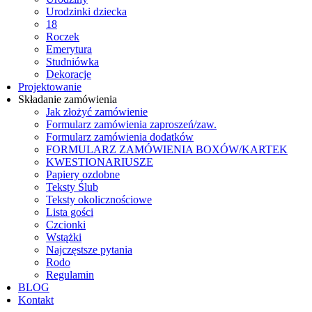
Urodzinki dziecka
18
Roczek
Emerytura
Studniówka
Dekoracje
Projektowanie
Składanie zamówienia
Jak złożyć zamówienie
Formularz zamówienia zaproszeń/zaw.
Formularz zamówienia dodatków
FORMULARZ ZAMÓWIENIA BOXÓW/KARTEK
KWESTIONARIUSZE
Papiery ozdobne
Teksty Ślub
Teksty okolicznościowe
Lista gości
Czcionki
Wstążki
Najczęstsze pytania
Rodo
Regulamin
BLOG
Kontakt