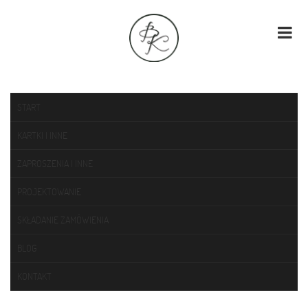
START
KARTKI I INNE
ZAPROSZENIA I INNE
PROJEKTOWANIE
SKŁADANIE ZAMÓWIENIA
BLOG
KONTAKT