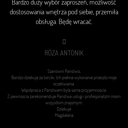
Bardzo duży wybór zaproszeń, możliwość
dostosowania wnętrza pod siebie, przemiła
obsługa. Będę wracać.
RÓŻA ANTONIK
Szanowni Panstwo,
Bardzo dziekuje za torciki. Ich piekne wykonanie przeszlo moje
oczekiwania.
Wspolpraca z Panstwem byla sama przyjemnoscia.
Z pewnoscia zarekomenduje Panstwa
uslugi i
profesjonalizm moim
wszystkim znajomym.
Dziekuje
Magdalena