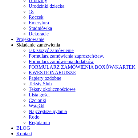
Urodziny
Urodzinki dziecka
18
Roczek
Emerytura
Studniówka
Dekoracje
Projektowanie
Składanie zamówienia
Jak złożyć zamówienie
Formularz zamówienia zaproszeń/zaw.
Formularz zamówienia dodatków
FORMULARZ ZAMÓWIENIA BOXÓW/KARTEK
KWESTIONARIUSZE
Papiery ozdobne
Teksty Ślub
Teksty okolicznościowe
Lista gości
Czcionki
Wstążki
Najczęstsze pytania
Rodo
Regulamin
BLOG
Kontakt