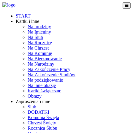
START
Kartki i inne
Na urodziny
Na Imieniny
Na Ślub
Na Rocznicę
Na Chrzest
Na Komunię
Na Bierzmowanie
Na Narodziny
Na Zakończenie Pracy
Na Zakończenie Studiów
Na podziękowanie
Na inne okazje
Kartki świąteczne
Obrazy
Zaproszenia i inne
Ślub
DODATKI
Komunia Święta
Chrzest Święty
Rocznica Ślubu