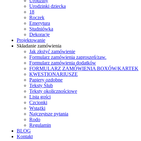
Urodziny
Urodzinki dziecka
18
Roczek
Emerytura
Studniówka
Dekoracje
Projektowanie
Składanie zamówienia
Jak złożyć zamówienie
Formularz zamówienia zaproszeń/zaw.
Formularz zamówienia dodatków
FORMULARZ ZAMÓWIENIA BOXÓW/KARTEK
KWESTIONARIUSZE
Papiery ozdobne
Teksty Ślub
Teksty okolicznościowe
Lista gości
Czcionki
Wstążki
Najczęstsze pytania
Rodo
Regulamin
BLOG
Kontakt