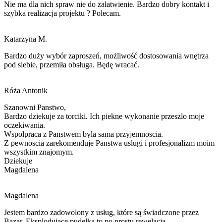
Nie ma dla nich spraw nie do załatwienie. Bardzo dobry kontakt i
szybka realizacja projektu ? Polecam.
Katarzyna M.
Bardzo duży wybór zaproszeń, możliwość dostosowania wnętrza
pod siebie, przemiła obsługa. Będę wracać.
Róża Antonik
Szanowni Panstwo,
Bardzo dziekuje za torciki. Ich piekne wykonanie przeszlo moje
oczekiwania.
Wspolpraca z Panstwem byla sama przyjemnoscia.
Z pewnoscia zarekomenduje Panstwa
uslugi i
profesjonalizm moim
wszystkim znajomym.
Dziekuje
Magdalena
Magdalena
Jestem bardzo zadowolony z usług, które są świadczone przez
Bazar. Eksplodujące pudełka to po prostu rewelacja.