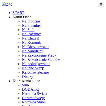
START
Kartki i inne
Na urodziny
Na Imieniny
Na Ślub
Na Rocznicę
Na Chrzest
Na Komunię
Na Bierzmowanie
Na Narodziny
Na Zakończenie Pracy
Na Zakończenie Studiów
Na podziękowanie
Na inne okazje
Kartki świąteczne
Obrazy
Zaproszenia i inne
Ślub
DODATKI
Komunia Święta
Chrzest Święty
Rocznica Ślubu