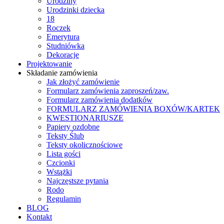
Urodziny
Urodzinki dziecka
18
Roczek
Emerytura
Studniówka
Dekoracje
Projektowanie
Składanie zamówienia
Jak złożyć zamówienie
Formularz zamówienia zaproszeń/zaw.
Formularz zamówienia dodatków
FORMULARZ ZAMÓWIENIA BOXÓW/KARTEK
KWESTIONARIUSZE
Papiery ozdobne
Teksty Ślub
Teksty okolicznościowe
Lista gości
Czcionki
Wstążki
Najczęstsze pytania
Rodo
Regulamin
BLOG
Kontakt