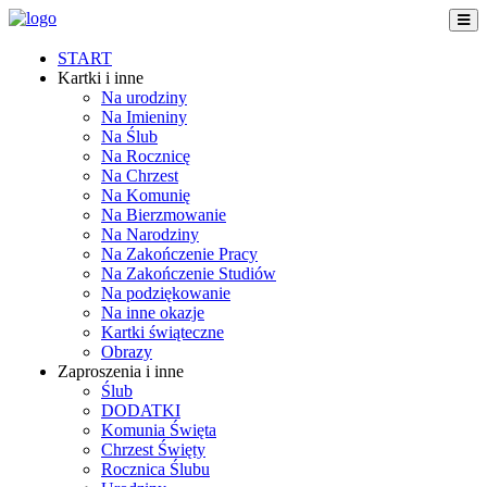
START
Kartki i inne
Na urodziny
Na Imieniny
Na Ślub
Na Rocznicę
Na Chrzest
Na Komunię
Na Bierzmowanie
Na Narodziny
Na Zakończenie Pracy
Na Zakończenie Studiów
Na podziękowanie
Na inne okazje
Kartki świąteczne
Obrazy
Zaproszenia i inne
Ślub
DODATKI
Komunia Święta
Chrzest Święty
Rocznica Ślubu